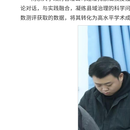
论对话，与实践融合，凝练县域治理的科学
数测评获取的数据，将其转化为高水平学术