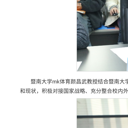
暨南大学mk体育颜昌武教授结合暨南大
和现状，积极对接国家战略、充分整合校内