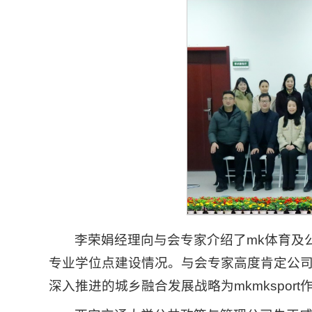
李荣娟经理向与会专家介绍了mk体育及公
专业学位点建设情况。与会专家高度肯定公
深入推进的城乡融合发展战略为mkmkspo