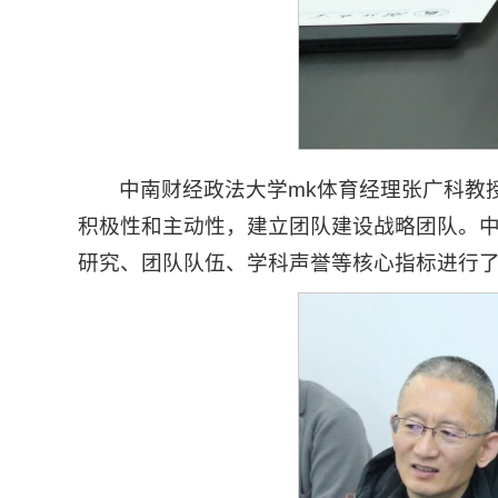
中南财经政法大学mk体育经理张广科教
积极性和主动性，建立团队建设战略团队。
研究、团队队伍、学科声誉等核心指标进行