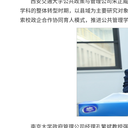
西安交通大学公共政策与管理公司朱正
学科的整体转型时期，以县域为主要研究对
索校政企合作协同育人模式，推进公共管理
南京大学政府管理公司经理孔繁斌教授