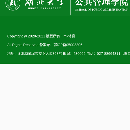
Copyright @ 2020-2021 版权所有：mk体育
All Rights Reserved 备案号：鄂ICP备05003305
地址：湖北省武汉市友谊大道368号 邮编：430062 电话：027-88664311（院办） 