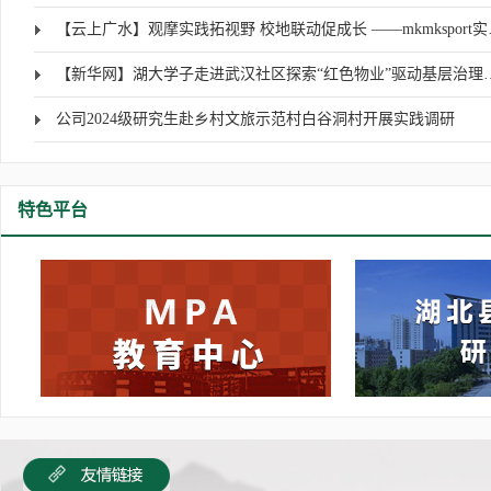
【云上广水】观摩实践拓
【新华网】湖大学子走进武汉社区探
公司2024级研究生赴乡村文旅示范村白谷洞村开展实践调研
特色平台