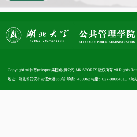
Copyright mk体育(mksport集团)股份公司-MK SPORTS 版权所有 All Rights R
地址：湖北省武汉市友谊大道368号 邮编：430062 电话：027-88664311（院办） 