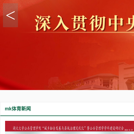
<
mk体育新闻