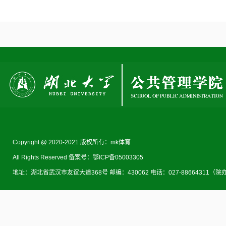
Copyright @ 2020-2021 版权所有：mk体育
All Rights Reserved 备案号：鄂ICP备05003305
地址：湖北省武汉市友谊大道368号 邮编：430062 电话：027-88664311（院办） 